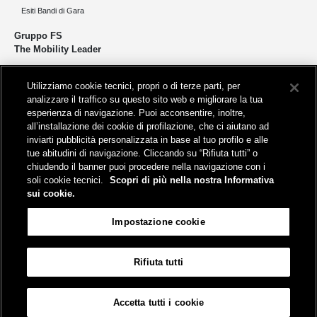
Esiti Bandi di Gara
Gruppo FS
The Mobility Leader
Progettiamo e realizziamo infrastrutture per una mobilità sostenibile di
Utilizziamo cookie tecnici, propri o di terze parti, per
persone e merci. Accorciamo le distanze per lo sviluppo e la crescita
analizzare il traffico su questo sito web e migliorare la tua
del nostro Paese.
esperienza di navigazione. Puoi acconsentire, inoltre,
all’installazione dei cookie di profilazione, che ci aiutano ad
inviarti pubblicità personalizzata in base al tuo profilo e alle
tue abitudini di navigazione. Cliccando su “Rifiuta tutti” o
chiudendo il banner puoi procedere nella navigazione con i
soli cookie tecnici.
Scopri di più nella nostra Informativa
Sede legale
sui cookie.
Piazza della Croce Rossa, 1 - 00161 Roma
Impostazione cookie
Rifiuta tutti
Aiuto
FAQ
Mappa
Accessibilità
Informativa sui cookies
Impostazione cookie
© Gruppo FS Italiane 2026
Contatti
Termini e condizioni
Credits
Accetta tutti i cookie
Protezione dati personali
Partita Iva 06359501001