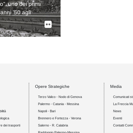
lo”, uno dei primi
 anni ’50 agli
Opere Strategiche
Media
Terzo Valico - Nodo di Genova
Comunicati s
Palermo - Catania - Messina
La Freccia M
ilità
Napoli - Bari
News
ologica
Brennero e Fortezza - Verona
Eventi
re dei trasporti
Salerno - R. Calabria
Contatti Com
Raddoppio Palermo-Messina