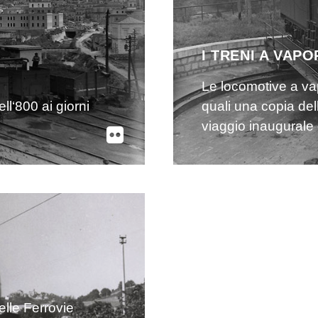
I TRENI A VAPO
Le locomotive a vapo
ell‘800 ai giorni
quali una copia dell
viaggio inaugurale 
elle Ferrovie