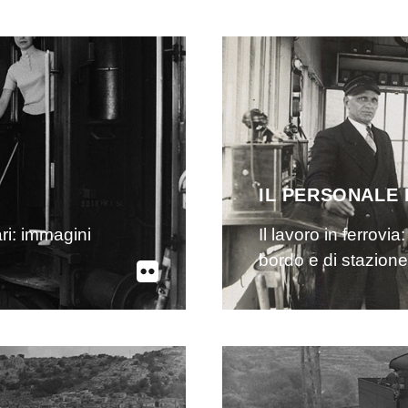
IL PERSONALE 
ari: immagini
Il lavoro in ferrovi
bordo e di stazione,