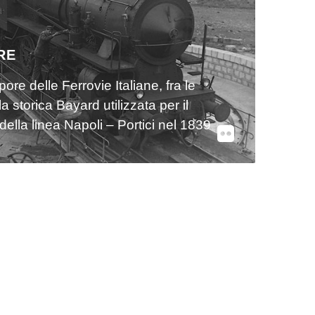
RE
re delle Ferrovie Italiane, fra le
a storica Bayard utilizzata per il
della linea Napoli – Portici nel 1839