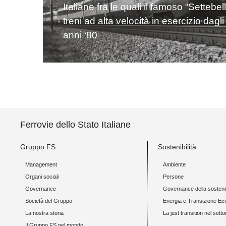
Italiane fra le quali il famoso “Settebel
treni ad alta velocità in esercizio dagli
anni ‘80
Ferrovie dello Stato Italiane
Gruppo FS
Sostenibilità
Management
Ambiente
Organi sociali
Persone
Governance
Governance della sostenib
Società del Gruppo
Energia e Transizione Ec
La nostra storia
La just transition nel setto
Il Gruppo FS nel mondo