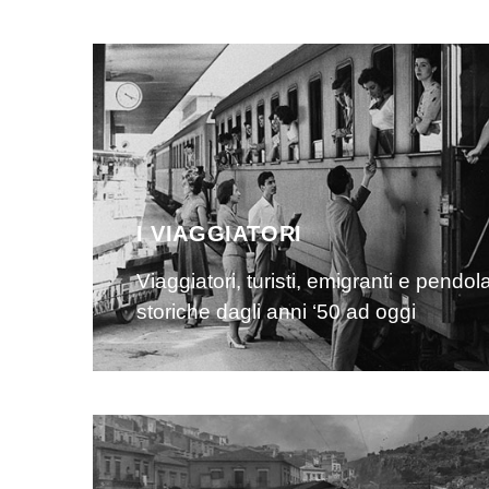
I VIAGGIATORI
Viaggiatori, turisti, emigranti e pendol
storiche dagli anni ‘50 ad oggi