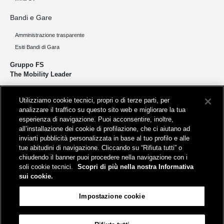
Bandi e Gare
Amministrazione trasparente
Esiti Bandi di Gara
Gruppo FS
The Mobility Leader
Progettiamo e realizziamo infrastrutture per una mobilità sostenibile di
Utilizziamo cookie tecnici, propri o di terze parti, per
persone e merci. Accorciamo le distanze per lo sviluppo e la crescita
analizzare il traffico su questo sito web e migliorare la tua
del nostro Paese.
esperienza di navigazione. Puoi acconsentire, inoltre,
all’installazione dei cookie di profilazione, che ci aiutano ad
inviarti pubblicità personalizzata in base al tuo profilo e alle
tue abitudini di navigazione. Cliccando su “Rifiuta tutti” o
chiudendo il banner puoi procedere nella navigazione con i
soli cookie tecnici.
Scopri di più nella nostra Informativa
Sede legale
sui cookie.
Piazza della Croce Rossa, 1 - 00161 Roma
Impostazione cookie