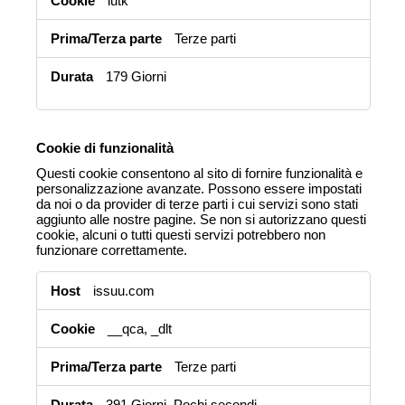
iutk
di
terze
Terze parti
parti)
179 Giorni
Cookie di funzionalità
Questi cookie consentono al sito di fornire funzionalità e
personalizzazione avanzate. Possono essere impostati
da noi o da provider di terze parti i cui servizi sono stati
aggiunto alle nostre pagine. Se non si autorizzano questi
cookie, alcuni o tutti questi servizi potrebbero non
funzionare correttamente.
Cookie
issuu.com
di
funzionalità
__qca, _dlt
Terze parti
391 Giorni, Pochi secondi