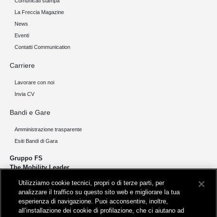
Comunicati stampa
La Freccia Magazine
News
Eventi
Contatti Communication
Carriere
Lavorare con noi
Invia CV
Bandi e Gare
Amministrazione trasparente
Esiti Bandi di Gara
Gruppo FS
The Mobility Leader
Utilizziamo cookie tecnici, propri o di terze parti, per
Progettiamo e realizziamo infrastrutture per una mobilità sostenibile di
analizzare il traffico su questo sito web e migliorare la tua
persone e merci. Accorciamo le distanze per lo sviluppo e la crescita
esperienza di navigazione. Puoi acconsentire, inoltre,
del nostro Paese.
all’installazione dei cookie di profilazione, che ci aiutano ad