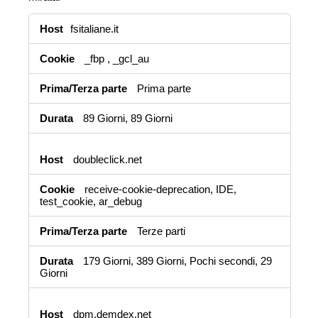
Cookie
fsitaliane.it
di
profilazione
_fbp
,
_gcl_au
Prima parte
89 Giorni, 89 Giorni
doubleclick.net
receive-cookie-deprecation, IDE,
test_cookie, ar_debug
Terze parti
179 Giorni, 389 Giorni, Pochi secondi, 29
Giorni
dpm.demdex.net