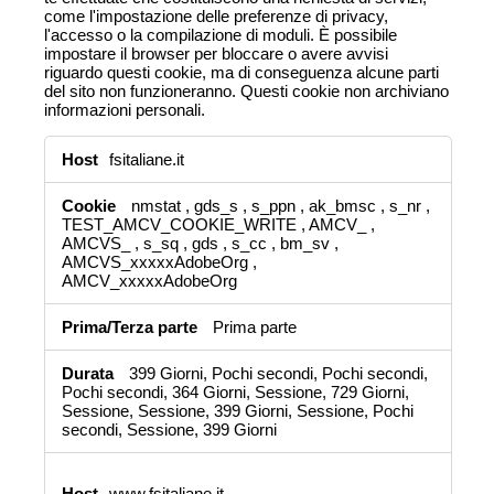
come l'impostazione delle preferenze di privacy,
l'accesso o la compilazione di moduli. È possibile
impostare il browser per bloccare o avere avvisi
riguardo questi cookie, ma di conseguenza alcune parti
del sito non funzioneranno. Questi cookie non archiviano
informazioni personali.
Cookie
fsitaliane.it
strettamente
necessari
nmstat
,
gds_s
,
s_ppn
,
ak_bmsc
,
s_nr
,
TEST_AMCV_COOKIE_WRITE
,
AMCV_
,
AMCVS_
,
s_sq
,
gds
,
s_cc
,
bm_sv
,
AMCVS_xxxxxAdobeOrg
,
AMCV_xxxxxAdobeOrg
Prima parte
399 Giorni, Pochi secondi, Pochi secondi,
Pochi secondi, 364 Giorni, Sessione, 729 Giorni,
Sessione, Sessione, 399 Giorni, Sessione, Pochi
secondi, Sessione, 399 Giorni
www.fsitaliane.it