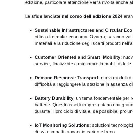
edizione, particolare attenzione verrà rivolta anche al
Le
sfide lanciate nel corso dell'edizione 2024
erano
Sustainable Infrastructures and Circular Ec
ottica di circular economy. Ovvero, saranno valutat
materiali e la riduzione degli scarti prodotti nell’
Customer Oriented and Smart Mobility
: nuov
service, finalizzate a migliorare la mobilità dell
Demand Response Transport
: nuovi modelli d
difficoltà a raggiungere la stazione in assenza d
Battery Durability
: un tema fondamentale per re
batterie. Questi assetti rappresentano una grand
durante il loro ciclo di vita e, se possibile, prol
IoT Monitoring Solutions:
soluzioni tecnologich
di svio, impatti, aggancio carico e freno​.