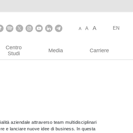
A
EN
A
A
Centro
Media
Carriere
Studi
lità aziendale attraverso team multidisciplinari
re e lanciare nuove idee di business. In questa