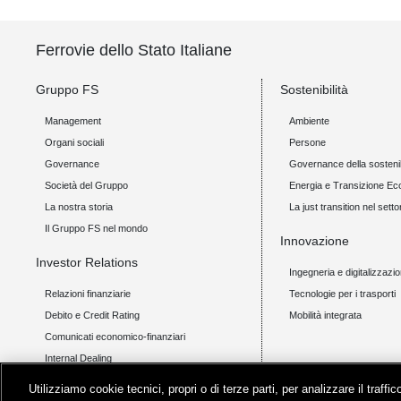
Ferrovie dello Stato Italiane
Gruppo FS
Sostenibilità
Management
Ambiente
Organi sociali
Persone
Governance
Governance della sostenib
Società del Gruppo
Energia e Transizione Ec
La nostra storia
La just transition nel setto
Il Gruppo FS nel mondo
Innovazione
Investor Relations
Ingegneria e digitalizzazi
Relazioni finanziarie
Tecnologie per i trasporti
Debito e Credit Rating
Mobilità integrata
Comunicati economico-finanziari
Internal Dealing
Utilizziamo cookie tecnici, propri o di terze parti, per analizzare il traff