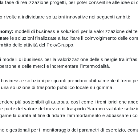
la fase di realizzazione progetti, per poter consentire alle idee di 
 rivolte a individuare soluzioni innovative nei seguenti ambiti:
onomy:
modelli di business e soluzioni per la valorizzazione del terr
e le soluzioni finalizzate a facilitare il coinvolgimento delle comun
ambito delle attività del Polo/Gruppo.​
i modelli di business per la valorizzazione delle sinergie tra infrast
e persone e delle merci e incrementare l’intermodalità.​
i business e soluzioni per quanti prendono abitualmente il treno p
i una soluzione di trasporto pubblico locale su gomma.​
ndere più sostenibili gli autobus, così come i treni ibridi che anc
e parte del valore del mezzo di trasporto.Saranno valutate soluzio
ungarne la durata al fine di ridurre l'ammortamento e abbassare i cost
e e gestionali per il monitoraggio dei parametri di esercizio, comu