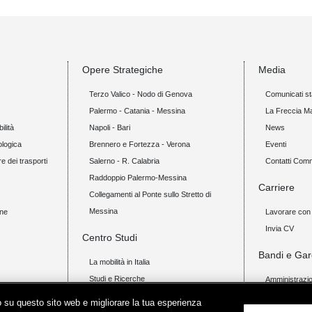
Opere Strategiche
Media
Terzo Valico - Nodo di Genova
Comunicati s
Palermo - Catania - Messina
La Freccia M
ilità
Napoli - Bari
News
ologica
Brennero e Fortezza - Verona
Eventi
re dei trasporti
Salerno - R. Calabria
Contatti Com
Raddoppio Palermo-Messina
Carriere
Collegamenti al Ponte sullo Stretto di
Messina
one
Lavorare con 
Invia CV
Centro Studi
Bandi e Gar
La mobilità in Italia
Studi e Ricerche
Amministrazio
Attività
Esiti Bandi di
ico su questo sito web e migliorare la tua esperienza