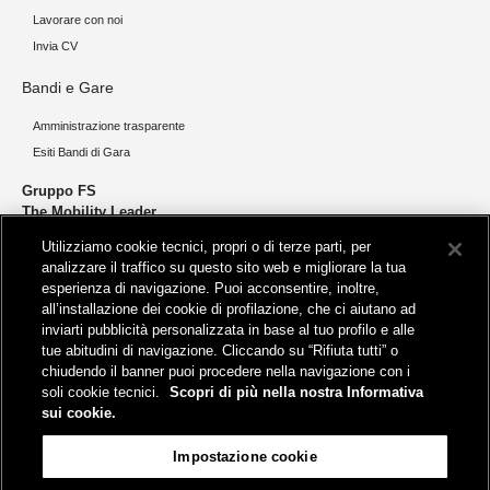
Lavorare con noi
Invia CV
Bandi e Gare
Amministrazione trasparente
Esiti Bandi di Gara
Gruppo FS
The Mobility Leader
Utilizziamo cookie tecnici, propri o di terze parti, per
Progettiamo e realizziamo infrastrutture per una mobilità sostenibile di
analizzare il traffico su questo sito web e migliorare la tua
persone e merci. Accorciamo le distanze per lo sviluppo e la crescita
esperienza di navigazione. Puoi acconsentire, inoltre,
del nostro Paese.
all’installazione dei cookie di profilazione, che ci aiutano ad
inviarti pubblicità personalizzata in base al tuo profilo e alle
tue abitudini di navigazione. Cliccando su “Rifiuta tutti” o
chiudendo il banner puoi procedere nella navigazione con i
soli cookie tecnici.
Scopri di più nella nostra Informativa
sui cookie.
Sede legale
Impostazione cookie
Piazza della Croce Rossa, 1 - 00161 Roma