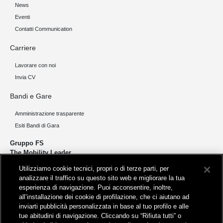
News
Eventi
Contatti Communication
Carriere
Lavorare con noi
Invia CV
Bandi e Gare
Amministrazione trasparente
Esiti Bandi di Gara
Gruppo FS
The Mobility Leader
Utilizziamo cookie tecnici, propri o di terze parti, per
Progettiamo e realizziamo infrastrutture per una mobilità sostenibile di
analizzare il traffico su questo sito web e migliorare la tua
persone e merci. Accorciamo le distanze per lo sviluppo e la crescita
esperienza di navigazione. Puoi acconsentire, inoltre,
del nostro Paese.
all’installazione dei cookie di profilazione, che ci aiutano ad
inviarti pubblicità personalizzata in base al tuo profilo e alle
tue abitudini di navigazione. Cliccando su “Rifiuta tutti” o