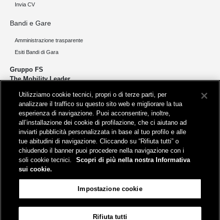
Invia CV
Bandi e Gare
Amministrazione trasparente
Esiti Bandi di Gara
Gruppo FS
The Mobility Leader
Utilizziamo cookie tecnici, propri o di terze parti, per
Progettiamo e realizziamo infrastrutture per una mobilità sostenibile di
analizzare il traffico su questo sito web e migliorare la tua
persone e merci. Accorciamo le distanze per lo sviluppo e la crescita
esperienza di navigazione. Puoi acconsentire, inoltre,
del nostro Paese.
all’installazione dei cookie di profilazione, che ci aiutano ad
inviarti pubblicità personalizzata in base al tuo profilo e alle
tue abitudini di navigazione. Cliccando su “Rifiuta tutti” o
chiudendo il banner puoi procedere nella navigazione con i
soli cookie tecnici.
Scopri di più nella nostra Informativa
sui cookie.
Sede legale
Impostazione cookie
Piazza della Croce Rossa, 1 - 00161 Roma
Rifiuta tutti