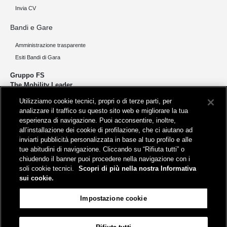
Invia CV
Bandi e Gare
Amministrazione trasparente
Esiti Bandi di Gara
Gruppo FS
The Mobility Leader
Utilizziamo cookie tecnici, propri o di terze parti, per
Progettiamo e realizziamo infrastrutture per una mobilità sostenibile di
analizzare il traffico su questo sito web e migliorare la tua
persone e merci. Accorciamo le distanze per lo sviluppo e la crescita
esperienza di navigazione. Puoi acconsentire, inoltre,
del nostro Paese.
all’installazione dei cookie di profilazione, che ci aiutano ad
inviarti pubblicità personalizzata in base al tuo profilo e alle
tue abitudini di navigazione. Cliccando su “Rifiuta tutti” o
chiudendo il banner puoi procedere nella navigazione con i
soli cookie tecnici.
Scopri di più nella nostra Informativa
sui cookie.
Sede legale
Impostazione cookie
Piazza della Croce Rossa, 1 - 00161 Roma