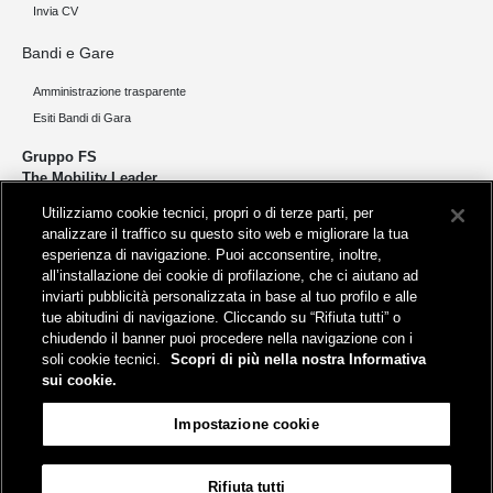
Invia CV
Bandi e Gare
Amministrazione trasparente
Esiti Bandi di Gara
Gruppo FS
The Mobility Leader
Utilizziamo cookie tecnici, propri o di terze parti, per
Progettiamo e realizziamo infrastrutture per una mobilità sostenibile di
analizzare il traffico su questo sito web e migliorare la tua
persone e merci. Accorciamo le distanze per lo sviluppo e la crescita
esperienza di navigazione. Puoi acconsentire, inoltre,
del nostro Paese.
all’installazione dei cookie di profilazione, che ci aiutano ad
inviarti pubblicità personalizzata in base al tuo profilo e alle
tue abitudini di navigazione. Cliccando su “Rifiuta tutti” o
chiudendo il banner puoi procedere nella navigazione con i
soli cookie tecnici.
Scopri di più nella nostra Informativa
sui cookie.
Sede legale
Impostazione cookie
Piazza della Croce Rossa, 1 - 00161 Roma
Rifiuta tutti