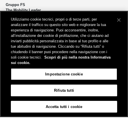
Gruppo FS
The Mobility Leader
Utilizziamo cookie tecnici, propri o di terze parti, per
Progettiamo e realizziamo infrastrutture per una mobilità sostenibile di
analizzare il traffico su questo sito web e migliorare la tua
persone e merci. Accorciamo le distanze per lo sviluppo e la crescita
esperienza di navigazione. Puoi acconsentire, inoltre,
del nostro Paese.
all’installazione dei cookie di profilazione, che ci aiutano ad
inviarti pubblicità personalizzata in base al tuo profilo e alle
tue abitudini di navigazione. Cliccando su “Rifiuta tutti” o
chiudendo il banner puoi procedere nella navigazione con i
soli cookie tecnici.
Scopri di più nella nostra Informativa
sui cookie.
Sede legale
Impostazione cookie
Piazza della Croce Rossa, 1 - 00161 Roma
Rifiuta tutti
Aiuto
FAQ
Mappa
Accessibilità
Informativa sui cookies
Impostazione cookie
Accetta tutti i cookie
© Gruppo FS Italiane 2026
Contatti
Termini e condizioni
Credits
Protezione dati personali
Partita Iva 06359501001