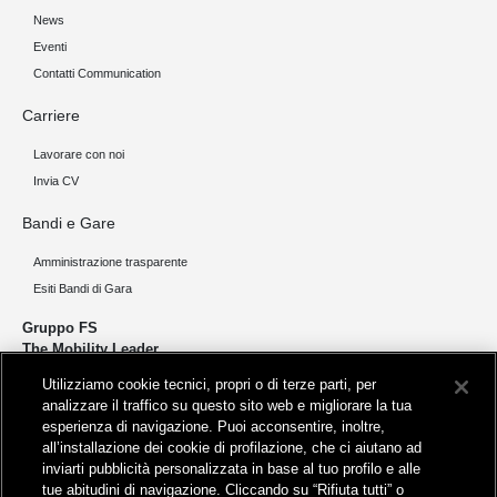
News
Eventi
Contatti Communication
Carriere
Lavorare con noi
Invia CV
Bandi e Gare
Amministrazione trasparente
Esiti Bandi di Gara
Gruppo FS
The Mobility Leader
Utilizziamo cookie tecnici, propri o di terze parti, per
Progettiamo e realizziamo infrastrutture per una mobilità sostenibile di
analizzare il traffico su questo sito web e migliorare la tua
persone e merci. Accorciamo le distanze per lo sviluppo e la crescita
esperienza di navigazione. Puoi acconsentire, inoltre,
del nostro Paese.
all’installazione dei cookie di profilazione, che ci aiutano ad
inviarti pubblicità personalizzata in base al tuo profilo e alle
tue abitudini di navigazione. Cliccando su “Rifiuta tutti” o