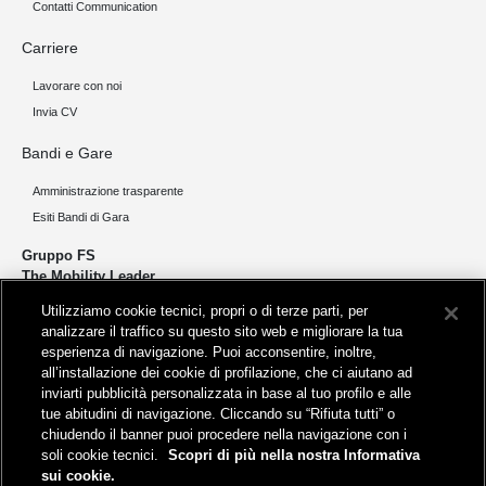
Contatti Communication
Carriere
Lavorare con noi
Invia CV
Bandi e Gare
Amministrazione trasparente
Esiti Bandi di Gara
Gruppo FS
The Mobility Leader
Utilizziamo cookie tecnici, propri o di terze parti, per
Progettiamo e realizziamo infrastrutture per una mobilità sostenibile di
analizzare il traffico su questo sito web e migliorare la tua
persone e merci. Accorciamo le distanze per lo sviluppo e la crescita
esperienza di navigazione. Puoi acconsentire, inoltre,
del nostro Paese.
all’installazione dei cookie di profilazione, che ci aiutano ad
inviarti pubblicità personalizzata in base al tuo profilo e alle
tue abitudini di navigazione. Cliccando su “Rifiuta tutti” o
chiudendo il banner puoi procedere nella navigazione con i
soli cookie tecnici.
Scopri di più nella nostra Informativa
sui cookie.