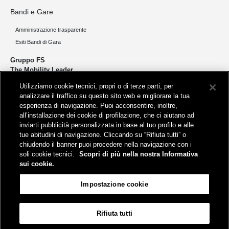
Bandi e Gare
Amministrazione trasparente
Esiti Bandi di Gara
Gruppo FS
The Mobility Leader
Utilizziamo cookie tecnici, propri o di terze parti, per
Progettiamo e realizziamo infrastrutture per una mobilità sostenibile di
analizzare il traffico su questo sito web e migliorare la tua
persone e merci. Accorciamo le distanze per lo sviluppo e la crescita
esperienza di navigazione. Puoi acconsentire, inoltre,
del nostro Paese.
all’installazione dei cookie di profilazione, che ci aiutano ad
inviarti pubblicità personalizzata in base al tuo profilo e alle
tue abitudini di navigazione. Cliccando su “Rifiuta tutti” o
chiudendo il banner puoi procedere nella navigazione con i
soli cookie tecnici.
Scopri di più nella nostra Informativa
sui cookie.
Sede legale
Impostazione cookie
Piazza della Croce Rossa, 1 - 00161 Roma
Rifiuta tutti