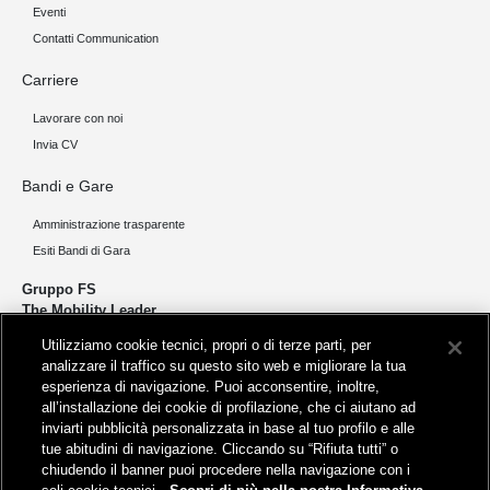
Eventi
Contatti Communication
Carriere
Lavorare con noi
Invia CV
Bandi e Gare
Amministrazione trasparente
Esiti Bandi di Gara
Gruppo FS
The Mobility Leader
Utilizziamo cookie tecnici, propri o di terze parti, per
Progettiamo e realizziamo infrastrutture per una mobilità sostenibile di
analizzare il traffico su questo sito web e migliorare la tua
persone e merci. Accorciamo le distanze per lo sviluppo e la crescita
esperienza di navigazione. Puoi acconsentire, inoltre,
del nostro Paese.
all’installazione dei cookie di profilazione, che ci aiutano ad
inviarti pubblicità personalizzata in base al tuo profilo e alle
tue abitudini di navigazione. Cliccando su “Rifiuta tutti” o
chiudendo il banner puoi procedere nella navigazione con i