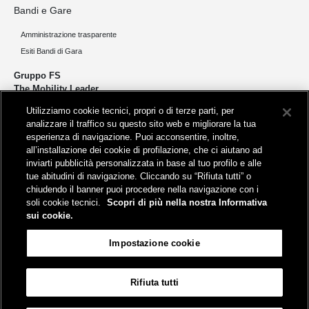
Bandi e Gare
Amministrazione trasparente
Esiti Bandi di Gara
Gruppo FS
The Mobility Leader
Utilizziamo cookie tecnici, propri o di terze parti, per
Progettiamo e realizziamo infrastrutture per una mobilità sostenibile di
analizzare il traffico su questo sito web e migliorare la tua
persone e merci. Accorciamo le distanze per lo sviluppo e la crescita
esperienza di navigazione. Puoi acconsentire, inoltre,
del nostro Paese.
all’installazione dei cookie di profilazione, che ci aiutano ad
inviarti pubblicità personalizzata in base al tuo profilo e alle
tue abitudini di navigazione. Cliccando su “Rifiuta tutti” o
chiudendo il banner puoi procedere nella navigazione con i
soli cookie tecnici.
Scopri di più nella nostra Informativa
sui cookie.
Sede legale
Impostazione cookie
Piazza della Croce Rossa, 1 - 00161 Roma
Rifiuta tutti
Aiuto
FAQ
Mappa
Accessibilità
Informativa sui cookies