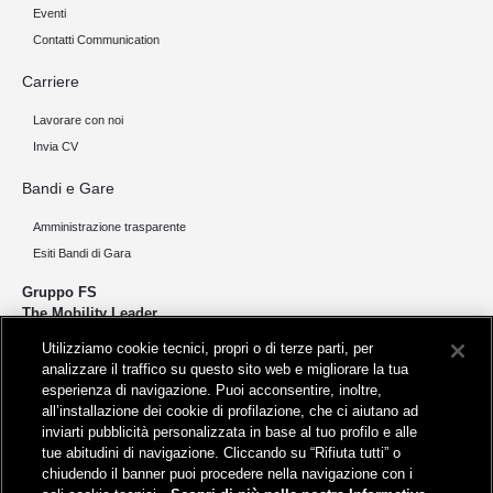
Eventi
Contatti Communication
Carriere
Lavorare con noi
Invia CV
Bandi e Gare
Amministrazione trasparente
Esiti Bandi di Gara
Gruppo FS
The Mobility Leader
Utilizziamo cookie tecnici, propri o di terze parti, per
Progettiamo e realizziamo infrastrutture per una mobilità sostenibile di
analizzare il traffico su questo sito web e migliorare la tua
persone e merci. Accorciamo le distanze per lo sviluppo e la crescita
esperienza di navigazione. Puoi acconsentire, inoltre,
del nostro Paese.
all’installazione dei cookie di profilazione, che ci aiutano ad
inviarti pubblicità personalizzata in base al tuo profilo e alle
tue abitudini di navigazione. Cliccando su “Rifiuta tutti” o
chiudendo il banner puoi procedere nella navigazione con i