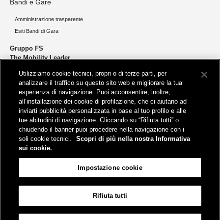
Bandi e Gare
Amministrazione trasparente
Esiti Bandi di Gara
Gruppo FS
The Mobility Leader
Utilizziamo cookie tecnici, propri o di terze parti, per
Progettiamo e realizziamo infrastrutture per una mobilità sostenibile di
analizzare il traffico su questo sito web e migliorare la tua
persone e merci. Accorciamo le distanze per lo sviluppo e la crescita
esperienza di navigazione. Puoi acconsentire, inoltre,
del nostro Paese.
all’installazione dei cookie di profilazione, che ci aiutano ad
inviarti pubblicità personalizzata in base al tuo profilo e alle
tue abitudini di navigazione. Cliccando su “Rifiuta tutti” o
chiudendo il banner puoi procedere nella navigazione con i
soli cookie tecnici.
Scopri di più nella nostra Informativa
sui cookie.
Sede legale
Impostazione cookie
Piazza della Croce Rossa, 1 - 00161 Roma
Rifiuta tutti
Aiuto
FAQ
Mappa
Accessibilità
Informativa sui cookies
Impostazione cookie