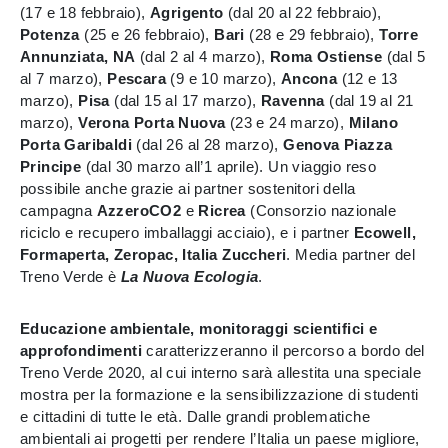
(17 e 18 febbraio),
Agrigento
(dal 20 al 22 febbraio),
Potenza
(25 e 26 febbraio),
Bari
(28 e 29 febbraio),
Torre
Annunziata, NA
(dal 2 al 4 marzo),
Roma Ostiense
(dal 5
al 7 marzo),
Pescara
(9 e 10 marzo),
Ancona
(12 e 13
marzo),
Pisa
(dal 15 al 17 marzo),
Ravenna
(dal 19 al 21
marzo),
Verona Porta Nuova
(23 e 24 marzo),
Milano
Porta Garibaldi
(dal 26 al 28 marzo),
Genova Piazza
Principe
(dal 30 marzo all’1 aprile). Un viaggio reso
possibile anche grazie ai partner sostenitori della
campagna
AzzeroCO2
e
Ricrea
(Consorzio nazionale
riciclo e recupero imballaggi acciaio), e i partner
Ecowell,
Formaperta, Zeropac, Italia Zuccheri
. Media partner del
Treno Verde è
La Nuova Ecologia
.
Educazione ambientale, monitoraggi scientifici e
approfondimenti
caratterizzeranno il percorso a bordo del
Treno Verde 2020, al cui interno sarà allestita una speciale
mostra per la formazione e la sensibilizzazione di studenti
e cittadini di tutte le età. Dalle grandi problematiche
ambientali ai progetti per rendere l’Italia un paese migliore,