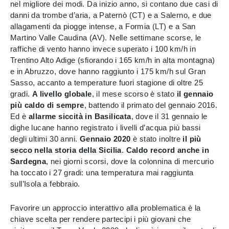
nel migliore dei modi. Da inizio anno, si contano due casi di
danni da trombe d’aria, a Paternò (CT) e a Salerno, e due
allagamenti da piogge intense, a Formia (LT) e a San
Martino Valle Caudina (AV). Nelle settimane scorse, le
raffiche di vento hanno invece superato i 100 km/h in
Trentino Alto Adige (sfiorando i 165 km/h in alta montagna)
e in Abruzzo, dove hanno raggiunto i 175 km/h sul Gran
Sasso, accanto a temperature fuori stagione di oltre 25
gradi.
A livello globale
, il mese scorso è stato
il gennaio
più caldo di sempre
, battendo il primato del gennaio 2016.
Ed è
allarme siccità in Basilicata
, dove il 31 gennaio le
dighe lucane hanno registrato i livelli d’acqua più bassi
degli ultimi 30 anni.
Gennaio 2020
è stato inoltre
il
più
secco nella storia della Sicilia
.
Caldo record anche in
Sardegna
, nei giorni scorsi, dove la colonnina di mercurio
ha toccato i 27 gradi: una temperatura mai raggiunta
sull’Isola a febbraio.
Favorire un approccio interattivo alla problematica è la
chiave scelta per rendere partecipi i più giovani che