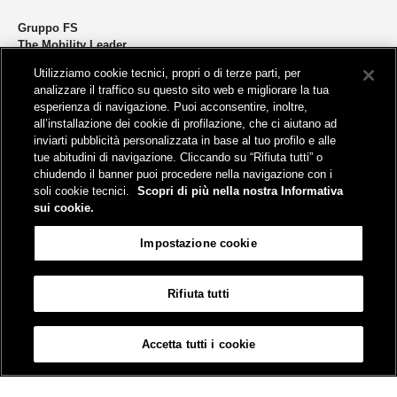
Gruppo FS
The Mobility Leader
Utilizziamo cookie tecnici, propri o di terze parti, per
Progettiamo e realizziamo infrastrutture per una mobilità sostenibile di
analizzare il traffico su questo sito web e migliorare la tua
persone e merci. Accorciamo le distanze per lo sviluppo e la crescita
esperienza di navigazione. Puoi acconsentire, inoltre,
del nostro Paese.
all’installazione dei cookie di profilazione, che ci aiutano ad
inviarti pubblicità personalizzata in base al tuo profilo e alle
tue abitudini di navigazione. Cliccando su “Rifiuta tutti” o
chiudendo il banner puoi procedere nella navigazione con i
soli cookie tecnici.
Scopri di più nella nostra Informativa
sui cookie.
Sede legale
Impostazione cookie
Piazza della Croce Rossa, 1 - 00161 Roma
Rifiuta tutti
Aiuto
FAQ
Mappa
Accessibilità
Informativa sui cookies
Impostazione cookie
Accetta tutti i cookie
© Gruppo FS Italiane 2026
Contatti
Termini e condizioni
Credits
Protezione dati personali
Partita Iva 06359501001