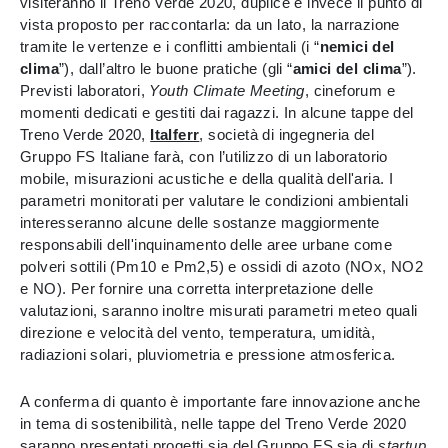
visiteranno il Treno Verde 2020, duplice è invece il punto di
vista proposto per raccontarla: da un lato, la narrazione
tramite le vertenze e i conflitti ambientali (i “
nemici del
clima
”), dall’altro le buone pratiche (gli “
amici del clima
”).
Previsti laboratori,
Youth Climate Meeting
, cineforum e
momenti dedicati e gestiti dai ragazzi. In alcune tappe del
Treno Verde 2020,
Italferr
, società di ingegneria del
Gruppo FS Italiane farà, con l’utilizzo di un laboratorio
mobile, misurazioni acustiche e della qualità dell'aria. I
parametri monitorati per valutare le condizioni ambientali
interesseranno alcune delle sostanze maggiormente
responsabili dell'inquinamento delle aree urbane come
polveri sottili (Pm10 e Pm2,5) e ossidi di azoto (NOx, NO2
e NO). Per fornire una corretta interpretazione delle
valutazioni, saranno inoltre misurati parametri meteo quali
direzione e velocità del vento, temperatura, umidità,
radiazioni solari, pluviometria e pressione atmosferica.
A conferma di quanto è importante fare innovazione anche
in tema di sostenibilità, nelle tappe del Treno Verde 2020
saranno presentati progetti sia del Gruppo FS sia di
startup