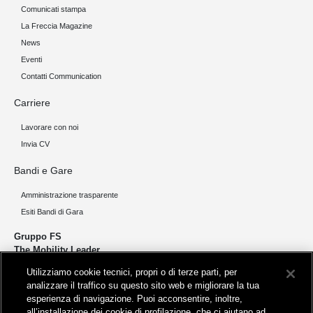
Comunicati stampa
La Freccia Magazine
News
Eventi
Contatti Communication
Carriere
Lavorare con noi
Invia CV
Bandi e Gare
Amministrazione trasparente
Esiti Bandi di Gara
Gruppo FS
The Mobility Leader
Utilizziamo cookie tecnici, propri o di terze parti, per
Progettiamo e realizziamo infrastrutture per una mobilità sostenibile di
analizzare il traffico su questo sito web e migliorare la tua
persone e merci. Accorciamo le distanze per lo sviluppo e la crescita
esperienza di navigazione. Puoi acconsentire, inoltre,
del nostro Paese.
all’installazione dei cookie di profilazione, che ci aiutano ad