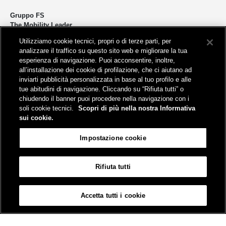
Gruppo FS
The Mobility Leader
Utilizziamo cookie tecnici, propri o di terze parti, per
Progettiamo e realizziamo infrastrutture per una mobilità sostenibile di
analizzare il traffico su questo sito web e migliorare la tua
persone e merci. Accorciamo le distanze per lo sviluppo e la crescita
esperienza di navigazione. Puoi acconsentire, inoltre,
del nostro Paese.
all’installazione dei cookie di profilazione, che ci aiutano ad
inviarti pubblicità personalizzata in base al tuo profilo e alle
tue abitudini di navigazione. Cliccando su “Rifiuta tutti” o
chiudendo il banner puoi procedere nella navigazione con i
soli cookie tecnici.
Scopri di più nella nostra Informativa
sui cookie.
Sede legale
Impostazione cookie
Piazza della Croce Rossa, 1 - 00161 Roma
Rifiuta tutti
Aiuto
FAQ
Mappa
Accessibilità
Informativa sui cookies
Impostazione cookie
Accetta tutti i cookie
© Gruppo FS Italiane 2026
Contatti
Termini e condizioni
Credits
Protezione dati personali
Partita Iva 06359501001