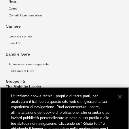
News
Eventi
Contatti Communication
Carriere
Lavorare con noi
Invia CV
Bandi e Gare
Amministrazione trasparente
Esiti Bandi di Gara
Gruppo FS
The Mobility Leader
Utilizziamo cookie tecnici, propri o di terze parti, per
Progettiamo e realizziamo infrastrutture per una mobilità sostenibile di
analizzare il traffico su questo sito web e migliorare la tua
persone e merci. Accorciamo le distanze per lo sviluppo e la crescita
esperienza di navigazione. Puoi acconsentire, inoltre,
del nostro Paese.
all’installazione dei cookie di profilazione, che ci aiutano ad
inviarti pubblicità personalizzata in base al tuo profilo e alle
tue abitudini di navigazione. Cliccando su “Rifiuta tutti” o
chiudendo il banner puoi procedere nella navigazione con i