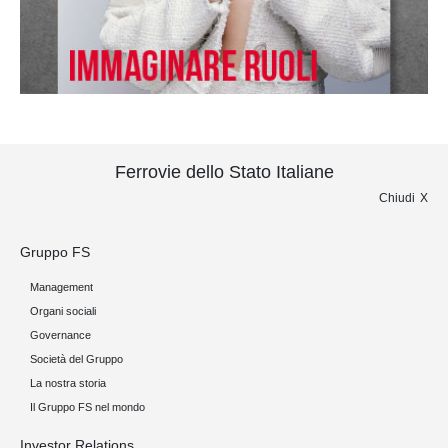
Ferrovie dello Stato Italiane
La Freccia di agosto
Chiudi
In copertina Pilar Fogliati, premiata
Gruppo FS
come Miglior attrice al Filming Italy
Management
Venice Award,
Organi sociali
Governance
Società del Gruppo
La nostra storia
Il Gruppo FS nel mondo
Investor Relations