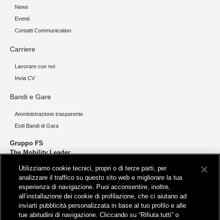
News
Eventi
Contatti Communication
Carriere
Lavorare con noi
Invia CV
Bandi e Gare
Amministrazione trasparente
Esiti Bandi di Gara
Gruppo FS
The Mobility Leader
Utilizziamo cookie tecnici, propri o di terze parti, per
Progettiamo e realizziamo infrastrutture per una mobilità sostenibile di
analizzare il traffico su questo sito web e migliorare la tua
persone e merci. Accorciamo le distanze per lo sviluppo e la crescita
esperienza di navigazione. Puoi acconsentire, inoltre,
del nostro Paese.
all’installazione dei cookie di profilazione, che ci aiutano ad
inviarti pubblicità personalizzata in base al tuo profilo e alle
tue abitudini di navigazione. Cliccando su “Rifiuta tutti” o