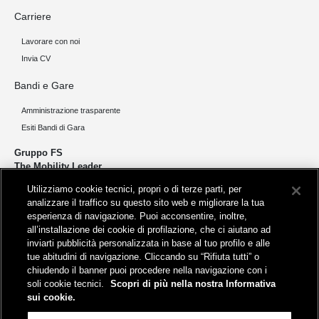
Carriere
Lavorare con noi
Invia CV
Bandi e Gare
Amministrazione trasparente
Esiti Bandi di Gara
Gruppo FS
The Mobility Leader
Utilizziamo cookie tecnici, propri o di terze parti, per
Progettiamo e realizziamo infrastrutture per una mobilità sostenibile di
analizzare il traffico su questo sito web e migliorare la tua
persone e merci. Accorciamo le distanze per lo sviluppo e la crescita
esperienza di navigazione. Puoi acconsentire, inoltre,
del nostro Paese.
all’installazione dei cookie di profilazione, che ci aiutano ad
inviarti pubblicità personalizzata in base al tuo profilo e alle
tue abitudini di navigazione. Cliccando su “Rifiuta tutti” o
chiudendo il banner puoi procedere nella navigazione con i
soli cookie tecnici.
Scopri di più nella nostra Informativa
sui cookie.
Sede legale