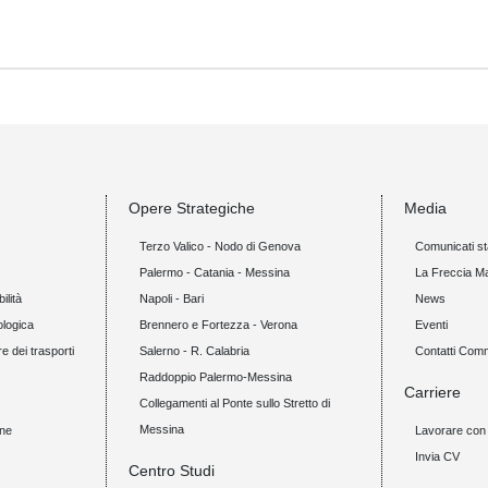
Opere Strategiche
Media
Terzo Valico - Nodo di Genova
Comunicati s
Palermo - Catania - Messina
La Freccia M
ilità
Napoli - Bari
News
ologica
Brennero e Fortezza - Verona
Eventi
re dei trasporti
Salerno - R. Calabria
Contatti Com
Raddoppio Palermo-Messina
Carriere
Collegamenti al Ponte sullo Stretto di
Messina
one
Lavorare con 
Invia CV
Centro Studi