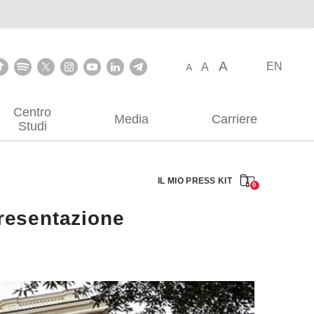
A
EN
A
A
Centro
Media
Carriere
Studi
IL MIO PRESS KIT
0
presentazione