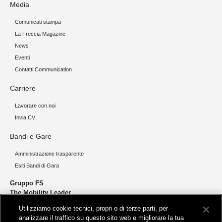
Media
Comunicati stampa
La Freccia Magazine
News
Eventi
Contatti Communication
Carriere
Lavorare con noi
Invia CV
Bandi e Gare
Amministrazione trasparente
Esiti Bandi di Gara
Gruppo FS
The Mobility Leader
Utilizziamo cookie tecnici, propri o di terze parti, per
Progettiamo e realizziamo infrastrutture per una mobilità sostenibile di
analizzare il traffico su questo sito web e migliorare la tua
persone e merci. Accorciamo le distanze per lo sviluppo e la crescita