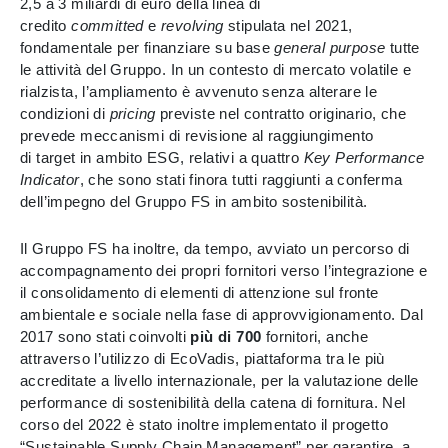
2,5 a 3 miliardi di euro della linea di
credito
committed
e
revolving
stipulata nel 2021,
fondamentale per finanziare su base
general purpose
tutte
le attività del Gruppo. In un contesto di mercato volatile e
rialzista, l’ampliamento è avvenuto senza alterare le
condizioni di
pricing
previste nel contratto originario, che
prevede meccanismi di revisione al raggiungimento
di target in ambito ESG, relativi a quattro
Key Performance
Indicator
, che sono stati finora tutti raggiunti a conferma
dell’impegno del Gruppo FS in ambito sostenibilità.
Il Gruppo FS ha inoltre, da tempo, avviato un percorso di
accompagnamento dei propri fornitori verso l’integrazione e
il consolidamento di elementi di attenzione sul fronte
ambientale e sociale nella fase di approvvigionamento. Dal
2017 sono stati coinvolti
più di 700
fornitori, anche
attraverso l’utilizzo di EcoVadis, piattaforma tra le più
accreditate a livello internazionale, per la valutazione delle
performance di sostenibilità della catena di fornitura. Nel
corso del 2022 è stato inoltre implementato il progetto
“Sustainable Supply Chain Management” per garantire, a