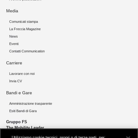
Media
Comunicati stampa
La Freccia Magazine
News
Eventi
Contatti Communication
Carriere
Lavorare con noi
Invia CV
Bandi e Gare
Amministrazione trasparente
Esiti Bandi di Gara
Gruppo FS
The Mobility Leader
Utilizziamo cookie tecnici, propri o di terze parti, per