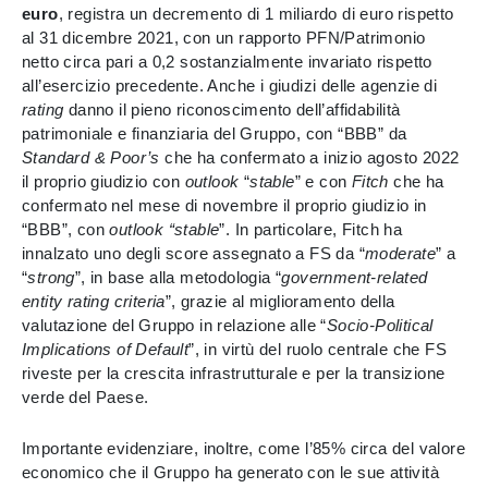
euro
, registra un decremento di 1 miliardo di euro rispetto
al 31 dicembre 2021, con un rapporto PFN/Patrimonio
netto circa pari a 0,2 sostanzialmente invariato rispetto
all’esercizio precedente. Anche i giudizi delle agenzie di
rating
danno il pieno riconoscimento dell’affidabilità
patrimoniale e finanziaria del Gruppo, con “BBB” da
Standard & Poor’s
che ha confermato a inizio agosto 2022
il proprio giudizio con
outlook
“
stable
” e con
Fitch
che ha
confermato nel mese di novembre il proprio giudizio in
“BBB”, con
outlook “stable
”. In particolare, Fitch ha
innalzato uno degli score assegnato a FS da “
moderate
” a
“
strong
”, in base alla metodologia “
government-related
entity rating criteria
”, grazie al miglioramento della
valutazione del Gruppo in relazione alle “
Socio-Political
Implications of Default
”, in virtù del ruolo centrale che FS
riveste per la crescita infrastrutturale e per la transizione
verde del Paese.
Importante evidenziare, inoltre, come l’85% circa del valore
economico che il Gruppo ha generato con le sue attività