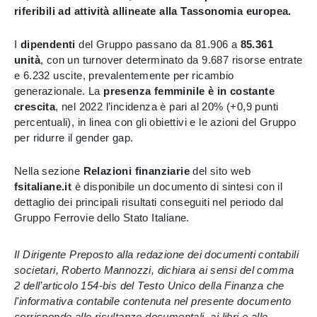
riferibili ad attività allineate alla Tassonomia europea.
I
dipendenti
del Gruppo passano da 81.906 a
85.361
unità
, con un turnover determinato da 9.687 risorse entrate
e 6.232 uscite, prevalentemente per ricambio
generazionale. La
presenza femminile è in costante
crescita
, nel 2022 l’incidenza è pari al 20% (+0,9 punti
percentuali), in linea con gli obiettivi e le azioni del Gruppo
per ridurre il gender gap.
Nella sezione
Relazioni finanziarie
del sito web
fsitaliane.it
è disponibile un documento di sintesi con il
dettaglio dei principali risultati conseguiti nel periodo dal
Gruppo Ferrovie dello Stato Italiane.
Il Dirigente Preposto alla redazione dei documenti contabili
societari, Roberto Mannozzi, dichiara ai sensi del comma
2 dell’articolo 154-bis del Testo Unico della Finanza che
l'informativa contabile contenuta nel presente documento
corrisponde alle risultanze documentali, ai libri e alle