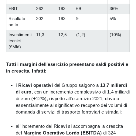
EBIT
262
193
69
36%
Risultato
202
193
9
5%
netto
Investimenti
11,3
12,5
(1,2)
(10%)
tecnici
(€Mld)
Tutti i margini dell’esercizio presentano saldi positivi e
in crescita. Infatti:
i
Ricavi operativi
del Gruppo salgono a
13,7 miliardi
di euro,
con un incremento complessivo di 1,4 miliardi
di euro (+12%), rispetto all’esercizio 2021, dovuto
essenzialmente al significativo recupero dei volumi di
domanda di servizi di trasporto ferroviari e stradali;
all’incremento dei Ricavi si accompagna la crescita
del
Margine Operativo Lordo (EBITDA)
di 324