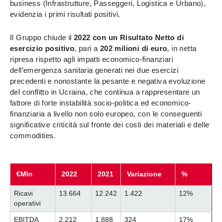
business (Infrastrutture, Passeggeri, Logistica e Urbano),
evidenzia i primi risultati positivi.
Il Gruppo chiude il
2022 con un Risultato Netto di
esercizio positivo
, pari a
202 milioni di euro
, in netta
ripresa rispetto agli impatti economico-finanziari
dell’emergenza sanitaria generati nei due esercizi
precedenti e nonostante la pesante e negativa evoluzione
del conflitto in Ucraina, che continua a rappresentare un
fattore di forte instabilità socio-politica ed economico-
finanziaria a livello non solo europeo, con le conseguenti
significative criticità sul fronte dei costi dei materiali e delle
commodities.
€Mln
2022
2021
Variazione
%
Ricavi
13.664
12.242
1.422
12%
operativi
EBITDA
2.212
1.888
324
17%