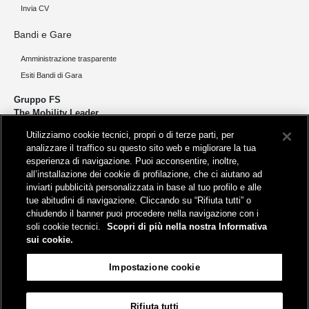
Invia CV
Bandi e Gare
Amministrazione trasparente
Esiti Bandi di Gara
Gruppo FS
The Mobility Leader
Utilizziamo cookie tecnici, propri o di terze parti, per
Progettiamo e realizziamo infrastrutture per una mobilità sostenibile di
analizzare il traffico su questo sito web e migliorare la tua
persone e merci. Accorciamo le distanze per lo sviluppo e la crescita
esperienza di navigazione. Puoi acconsentire, inoltre,
del nostro Paese.
all’installazione dei cookie di profilazione, che ci aiutano ad
inviarti pubblicità personalizzata in base al tuo profilo e alle
tue abitudini di navigazione. Cliccando su “Rifiuta tutti” o
chiudendo il banner puoi procedere nella navigazione con i
soli cookie tecnici.
Scopri di più nella nostra Informativa
sui cookie.
Sede legale
Impostazione cookie
Piazza della Croce Rossa, 1 - 00161 Roma
Rifiuta tutti