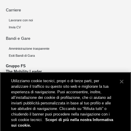
Carriere
Lavorare con noi
Invia CV
Bandi e Gare
Amministrazione trasparente
Esiti Bandi di Gara
Gruppo FS
The Mobility Leader
Utilizziamo cookie tecnici, propri o di terze parti, per
Progettiamo e realizziamo infrastrutture per una mobilità sostenibile di
analizzare il traffico su questo sito web e migliorare la tua
persone e merci. Accorciamo le distanze per lo sviluppo e la crescita
esperienza di navigazione. Puoi acconsentire, inoltre,
del nostro Paese.
all’installazione dei cookie di profilazione, che ci aiutano ad
inviarti pubblicità personalizzata in base al tuo profilo e alle
tue abitudini di navigazione. Cliccando su “Rifiuta tutti” o
chiudendo il banner puoi procedere nella navigazione con i
soli cookie tecnici.
Scopri di più nella nostra Informativa
sui cookie.
Sede legale