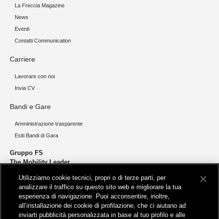
La Freccia Magazine
News
Eventi
Contatti Communication
Carriere
Lavorare con noi
Invia CV
Bandi e Gare
Amministrazione trasparente
Esiti Bandi di Gara
Gruppo FS
The Mobility Leader
Utilizziamo cookie tecnici, propri o di terze parti, per
Progettiamo e realizziamo infrastrutture per una mobilità sostenibile di
analizzare il traffico su questo sito web e migliorare la tua
persone e merci. Accorciamo le distanze per lo sviluppo e la crescita
esperienza di navigazione. Puoi acconsentire, inoltre,
del nostro Paese.
all’installazione dei cookie di profilazione, che ci aiutano ad
inviarti pubblicità personalizzata in base al tuo profilo e alle